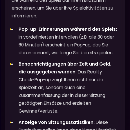
die während des Spiels auf Ihrem Bildschirm
erscheinen, um Sie über Ihre Spielaktivitäten zu
informieren.
Pop-up-Erinnerungen während des Spiels:
In vordefinierten Intervallen (z.B. alle 30 oder
60 Minuten) erscheint ein Pop-up, das Sie
daran erinnert, wie lange Sie bereits spielen.
Benachrichtigungen über Zeit und Geld,
die ausgegeben wurden:
Das Reality
Check-Pop-up zeigt Ihnen nicht nur die
Spielzeit an, sondern auch eine
Zusammenfassung der in dieser Sitzung
getätigten Einsätze und erzielten
Gewinne/Verluste.
Anzeige von Sitzungsstatistiken:
Diese