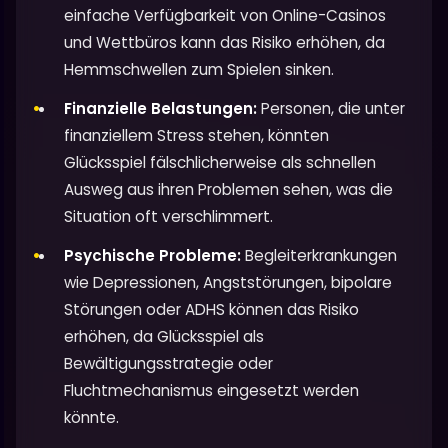
einfache Verfügbarkeit von Online-Casinos
und Wettbüros kann das Risiko erhöhen, da
Hemmschwellen zum Spielen sinken.
Finanzielle Belastungen:
Personen, die unter
finanziellem Stress stehen, könnten
Glücksspiel fälschlicherweise als schnellen
Ausweg aus ihren Problemen sehen, was die
Situation oft verschlimmert.
Psychische Probleme:
Begleiterkrankungen
wie Depressionen, Angststörungen, bipolare
Störungen oder ADHS können das Risiko
erhöhen, da Glücksspiel als
Bewältigungsstrategie oder
Fluchtmechanismus eingesetzt werden
könnte.