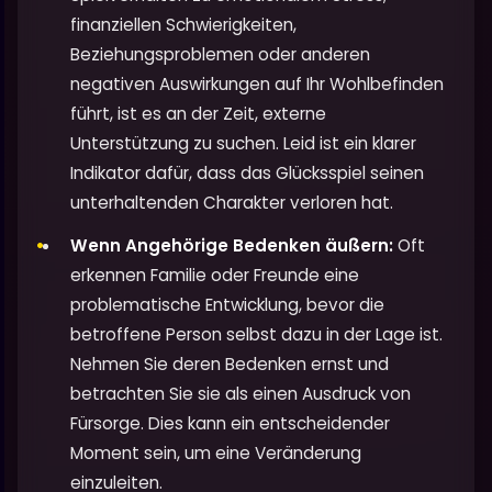
finanziellen Schwierigkeiten,
Beziehungsproblemen oder anderen
negativen Auswirkungen auf Ihr Wohlbefinden
führt, ist es an der Zeit, externe
Unterstützung zu suchen. Leid ist ein klarer
Indikator dafür, dass das Glücksspiel seinen
unterhaltenden Charakter verloren hat.
Wenn Angehörige Bedenken äußern:
Oft
erkennen Familie oder Freunde eine
problematische Entwicklung, bevor die
betroffene Person selbst dazu in der Lage ist.
Nehmen Sie deren Bedenken ernst und
betrachten Sie sie als einen Ausdruck von
Fürsorge. Dies kann ein entscheidender
Moment sein, um eine Veränderung
einzuleiten.