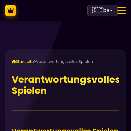
🇩🇪
DE
Startseite
Verantwortungsvolles Spielen
Verantwortungsvolles
Spielen