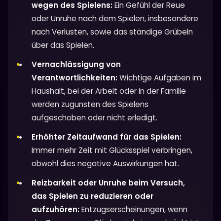
wegen des Spielens:
Ein Gefühl der Reue
oder Unruhe nach dem Spielen, insbesondere
nach Verlusten, sowie das ständige Grübeln
über das Spielen.
Vernachlässigung von
Verantwortlichkeiten:
Wichtige Aufgaben im
Haushalt, bei der Arbeit oder in der Familie
werden zugunsten des Spielens
aufgeschoben oder nicht erledigt.
Erhöhter Zeitaufwand für das Spielen:
Immer mehr Zeit mit Glücksspiel verbringen,
obwohl dies negative Auswirkungen hat.
Reizbarkeit oder Unruhe beim Versuch,
das Spielen zu reduzieren oder
aufzuhören:
Entzugserscheinungen, wenn