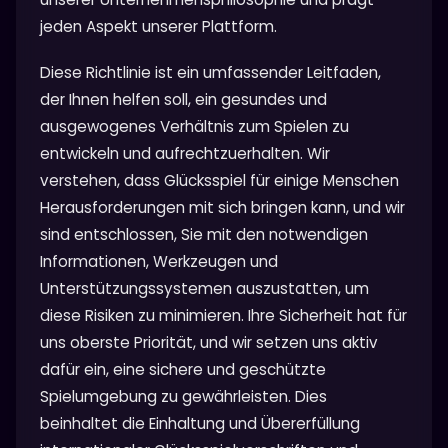
jeden Aspekt unserer Plattform.
Diese Richtlinie ist ein umfassender Leitfaden,
der Ihnen helfen soll, ein gesundes und
ausgewogenes Verhältnis zum Spielen zu
entwickeln und aufrechtzuerhalten. Wir
verstehen, dass Glücksspiel für einige Menschen
Herausforderungen mit sich bringen kann, und wir
sind entschlossen, Sie mit den notwendigen
Informationen, Werkzeugen und
Unterstützungssystemen auszustatten, um
diese Risiken zu minimieren. Ihre Sicherheit hat für
uns oberste Priorität, und wir setzen uns aktiv
dafür ein, eine sichere und geschützte
Spielumgebung zu gewährleisten. Dies
beinhaltet die Einhaltung und Übererfüllung