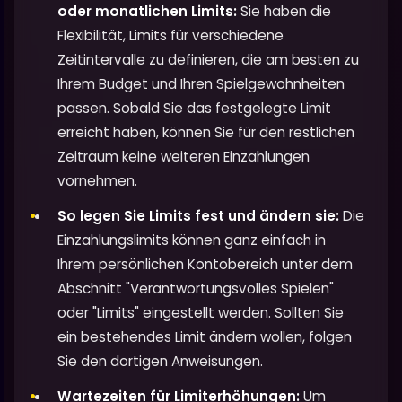
oder monatlichen Limits:
Sie haben die
Flexibilität, Limits für verschiedene
Zeitintervalle zu definieren, die am besten zu
Ihrem Budget und Ihren Spielgewohnheiten
passen. Sobald Sie das festgelegte Limit
erreicht haben, können Sie für den restlichen
Zeitraum keine weiteren Einzahlungen
vornehmen.
So legen Sie Limits fest und ändern sie:
Die
Einzahlungslimits können ganz einfach in
Ihrem persönlichen Kontobereich unter dem
Abschnitt "Verantwortungsvolles Spielen"
oder "Limits" eingestellt werden. Sollten Sie
ein bestehendes Limit ändern wollen, folgen
Sie den dortigen Anweisungen.
Wartezeiten für Limiterhöhungen:
Um