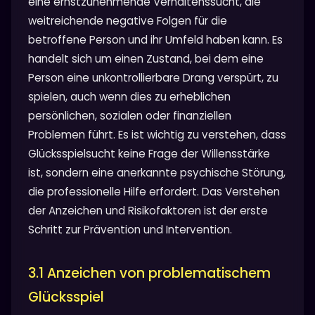
eine ernstzunehmende Verhaltenssucht, die
weitreichende negative Folgen für die
betroffene Person und ihr Umfeld haben kann. Es
handelt sich um einen Zustand, bei dem eine
Person eine unkontrollierbare Drang verspürt, zu
spielen, auch wenn dies zu erheblichen
persönlichen, sozialen oder finanziellen
Problemen führt. Es ist wichtig zu verstehen, dass
Glücksspielsucht keine Frage der Willensstärke
ist, sondern eine anerkannte psychische Störung,
die professionelle Hilfe erfordert. Das Verstehen
der Anzeichen und Risikofaktoren ist der erste
Schritt zur Prävention und Intervention.
3.1 Anzeichen von problematischem
Glücksspiel