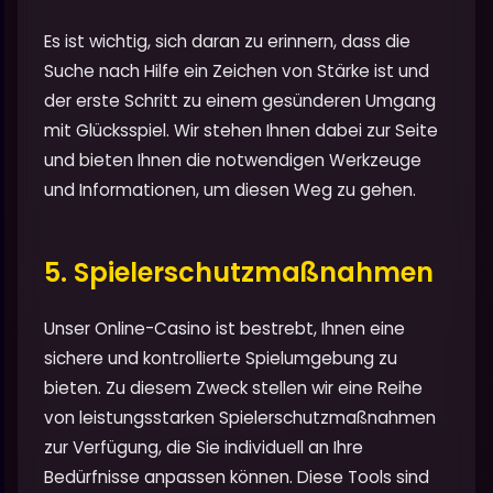
Es ist wichtig, sich daran zu erinnern, dass die
Suche nach Hilfe ein Zeichen von Stärke ist und
der erste Schritt zu einem gesünderen Umgang
mit Glücksspiel. Wir stehen Ihnen dabei zur Seite
und bieten Ihnen die notwendigen Werkzeuge
und Informationen, um diesen Weg zu gehen.
5. Spielerschutzmaßnahmen
Unser Online-Casino ist bestrebt, Ihnen eine
sichere und kontrollierte Spielumgebung zu
bieten. Zu diesem Zweck stellen wir eine Reihe
von leistungsstarken Spielerschutzmaßnahmen
zur Verfügung, die Sie individuell an Ihre
Bedürfnisse anpassen können. Diese Tools sind