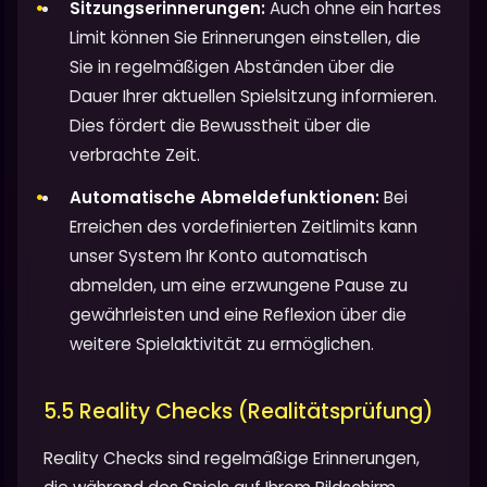
Sitzungserinnerungen:
Auch ohne ein hartes
Limit können Sie Erinnerungen einstellen, die
Sie in regelmäßigen Abständen über die
Dauer Ihrer aktuellen Spielsitzung informieren.
Dies fördert die Bewusstheit über die
verbrachte Zeit.
Automatische Abmeldefunktionen:
Bei
Erreichen des vordefinierten Zeitlimits kann
unser System Ihr Konto automatisch
abmelden, um eine erzwungene Pause zu
gewährleisten und eine Reflexion über die
weitere Spielaktivität zu ermöglichen.
5.5 Reality Checks (Realitätsprüfung)
Reality Checks sind regelmäßige Erinnerungen,