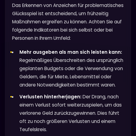
Das Erkennen von Anzeichen für problematisches
Glücksspiel ist entscheidend, um frühzeitig
Maßnahmen ergreifen zu können. Achten Sie auf
folgende Indikatoren bei sich selbst oder bei
Personen in Ihrem Umfeld:
Mehr ausgeben als man sich leisten kann:
Regelmäßiges Überschreiten des ursprünglich
geplanten Budgets oder die Verwendung von
Geldern, die für Miete, Lebensmittel oder
andere Notwendigkeiten bestimmt waren.
Verlusten hinterherjagen:
Der Drang, nach
einem Verlust sofort weiterzuspielen, um das
verlorene Geld zurückzugewinnen. Dies führt
oft zu noch größeren Verlusten und einem
Teufelskreis.