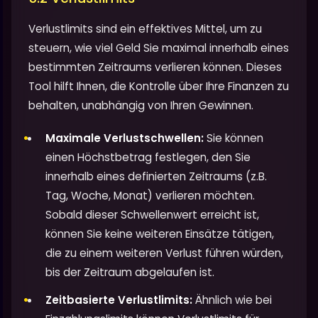
Verlustlimits sind ein effektives Mittel, um zu
steuern, wie viel Geld Sie maximal innerhalb eines
bestimmten Zeitraums verlieren können. Dieses
Tool hilft Ihnen, die Kontrolle über Ihre Finanzen zu
behalten, unabhängig von Ihren Gewinnen.
Maximale Verlustschwellen:
Sie können
einen Höchstbetrag festlegen, den Sie
innerhalb eines definierten Zeitraums (z.B.
Tag, Woche, Monat) verlieren möchten.
Sobald dieser Schwellenwert erreicht ist,
können Sie keine weiteren Einsätze tätigen,
die zu einem weiteren Verlust führen würden,
bis der Zeitraum abgelaufen ist.
Zeitbasierte Verlustlimits:
Ähnlich wie bei