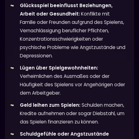
Glücksspiel beeinflusst Beziehungen,
Arbeit oder Gesundheit:
Konflikte mit
Familie oder Freunden aufgrund des Spielens,
Vernachlässigung beruflicher Pflichten,
Konzentrationsschwierigkeiten oder
psychische Probleme wie Angstzustände und
Depressionen.
Lügen über Spielgewohnheiten:
Verheimlichen des Ausmaßes oder der
Häufigkeit des Spielens vor Angehörigen oder
dem Arbeitgeber.
Geld leihen zum Spielen:
Schulden machen,
Kredite aufnehmen oder sogar Diebstahl, um
das Spielen finanzieren zu können.
Schuldgefühle oder Angstzustände