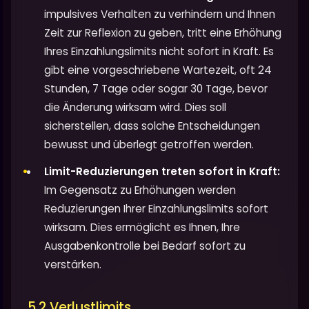
impulsives Verhalten zu verhindern und Ihnen
Zeit zur Reflexion zu geben, tritt eine Erhöhung
Ihres Einzahlungslimits nicht sofort in Kraft. Es
gibt eine vorgeschriebene Wartezeit, oft 24
Stunden, 7 Tage oder sogar 30 Tage, bevor
die Änderung wirksam wird. Dies soll
sicherstellen, dass solche Entscheidungen
bewusst und überlegt getroffen werden.
Limit-Reduzierungen treten sofort in Kraft:
Im Gegensatz zu Erhöhungen werden
Reduzierungen Ihrer Einzahlungslimits sofort
wirksam. Dies ermöglicht es Ihnen, Ihre
Ausgabenkontrolle bei Bedarf sofort zu
verstärken.
5.2 Verlustlimits