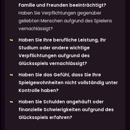
Familie und Freunden beeinträchtigt?
Haben Sie Verpflichtungen gegenüber
geliebten Menschen aufgrund des Spielens
vernachlässigt?
Haben Sie Ihre berufliche Leistung, Ihr
Studium oder andere wichtige
Verpflichtungen aufgrund des
Glücksspiels vernachlässigt?
Haben Sie das Gefühl, dass Sie Ihre
Spielgewohnheiten nicht vollständig unter
Kontrolle haben?
Haben Sie Schulden angehäuft oder
finanzielle Schwierigkeiten aufgrund des
Glücksspiels erfahren?