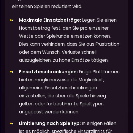
einzelnen Spielen reduziert wird.
Maximale Einsatzbeträge:
Legen Sie einen
Höchstbetrag fest, den Sie pro einzelner
Wette oder Spielrunde einsetzen können.
Dies kann verhindern, dass Sie aus Frustration
oder dem Wunsch, Verluste schnell
auszugleichen, zu hohe Einsätze tätigen.
Einsatzbeschränkungen:
Einige Plattformen
bieten möglicherweise die Möglichkeit,
allgemeine Einsatzbeschränkungen
einzustellen, die über alle Spiele hinweg
gelten oder für bestimmte Spieltypen
angepasst werden können.
Limitierung nach Spieltyp:
In einigen Fällen
ist es möglich, spezifische Einsatzlimits für