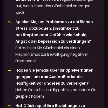
auf, wenn Ihnen das Glücksspiel entzogen
wird?
Spielen Sie, um Problemen zu entfliehen,
Stress abzubauen, Einsamkeit zu
bekämpfen oder Gefühle wie Schuld,
Angst oder Depression zu verdrängen?
Betrachten Sie Glücksspiel als einen
Mechanismus zur Bewältigung negativer
Emotionen?
Haben Sie jemals über Ihr Spielverhalten
gelogen, um das Ausmaß oder die
Häufigkeit vor anderen zu verbergen?
Haben Sie sich schuldig gefühlt, nachdem Sie
gespielt haben?
Hat Glücksspiel Ihre Beziehungen zu