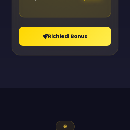
Richiedi Bonus
🎯