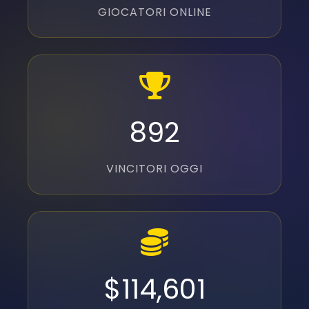
GIOCATORI ONLINE
892
VINCITORI OGGI
$123,570