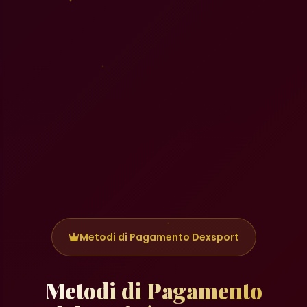
Metodi di Pagamento Dexsport
Metodi di Pagamento