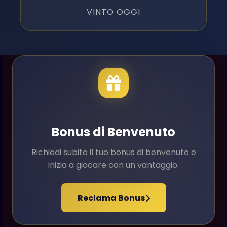
VINTO OGGI
Bonus di Benvenuto
Richiedi subito il tuo bonus di benvenuto e
inizia a giocare con un vantaggio.
Reclama Bonus